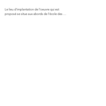
Le lieu d’implantation de l’oeuvre qui est 
proposé se situe aux abords de l’école des 
Clairières à Bois-Guillaume, séparant ainsi la 
cours de la rue.

Ainsi tous les passants peuvent voir la grille.

Elle doit donc s’inscrire dans l’espace urbain 
qu’est la rue et dans l’espace interne de la cours 
de l’école.

Afin de s’inscrire dans un environnement très 
boisé, la grille représente des feuilles et des 
bouts de bois. Une construction primaire comme 
si les enfants avaient empilés ce qu’ils avaient 
trouver aux pieds des arbres.

On a alors comme une grille végétale, séparent 
discrètement l’école des regards extérieurs et 
entourant les enfants d’une barrière naturelle et 
protectrice.