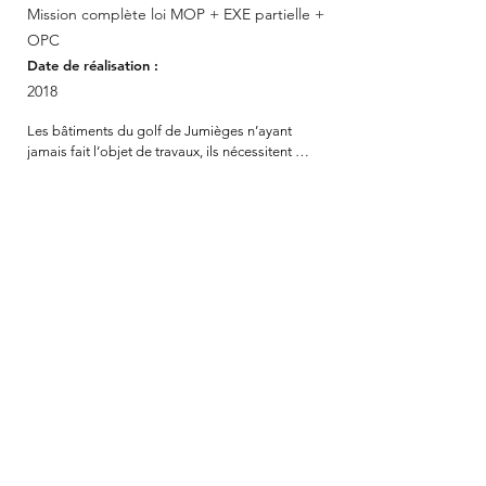
Mission complète loi MOP + EXE partielle +
OPC
Date de réalisation :
2018
Les bâtiments du golf de Jumièges n’ayant 
jamais fait l’objet de travaux, ils nécessitent 
aujourd’hui une rénovation importante dont le 
but est d’une part de proposer une image plus 
qualitative et une ambiance approprié au golf et 
d’autre part de répondre aux nouveaux usages, 
d’assurer la mise en conformité PMR du site, ainsi 
que la pérennité des bâtiments.               Outre les 
dysfonctionnement en terme d’usage, les 
espaces intérieurs du club house n’offrent pas 
une ambiance agréable en lien avec l’idée de 
détente. 

Au rez-de-chaussée, le logement accolé au club 
est réinvesti pour offrir plus de place à l’espace 
d’accueil. Le logement devient la boutique, et 
permet de créer un sanitaire PMR jusque là 
inexistant. Une banque d’accueil est également 
créée de façon à rendre indépendant le bar du 