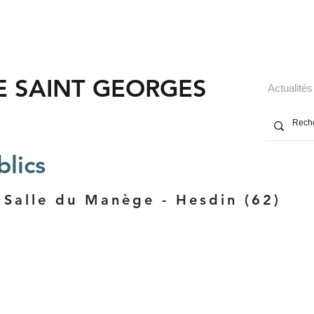
E SAINT GEORGES
Actualités
lics
a Salle du Manège - Hesdin (62)
Perspective des mobiliers créés en acier corten : bancs, fauteuils, jardinières