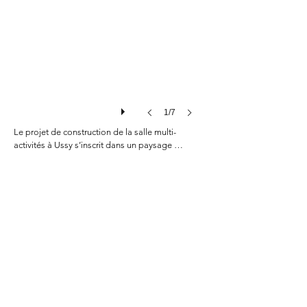
1/7
Le projet de construction de la salle multi-
activités à Ussy s’inscrit dans un paysage 
principalement végétal, entre l’arboretum de la 
commune et le terrain de foot. Ce nouveau 
programme vient renforcer un espace communal 
à vocation de loisirs et de détente. Aussi, le 
projet vise à valoriser les deux équipements qui 
lui sont associés en offrant une meilleure visibilité  
sur le terrain de foot à l’arrière et en structurant un 
arrière plan qualitatif pour l’arboretum. Le 
traitement paysager du parvis et des places de 
stationnement inscrit le terrain dans la continuité 
des aménagements de l’arboretum. En parallèle, 
les déplacements doux sont valorisés au moyen 