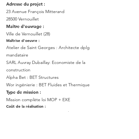
Adresse
du
projet :
23 Avenue François Mitterand
28500 Vernouillet
Maître d'ouvrage :
Ville de Vernouillet (28)​
Maîtrise d'oeuvre :
Atelier de Saint Georges : Architecte dplg
mandataire
SARL Auvray Dubaillay: Economiste de la
construction
Alpha Bet : BET Structures
Wor ingénierie : BET Fluides et Thermique
Type de mission :
Mission complète loi MOP + EXE
Coût de la réalisation :
990 000 € / SHON 796.4 m² / Utile : 724 m²
Date de réalisation :
Livraison 2017