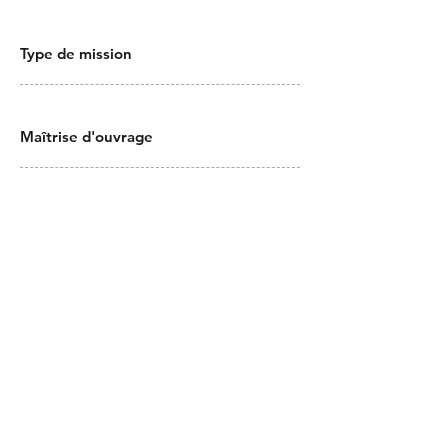
Type de mission
Maîtrise d'ouvrage
Etretat
Maîtrise d'oeuvre
Architecte : Atelier de Saint Georges