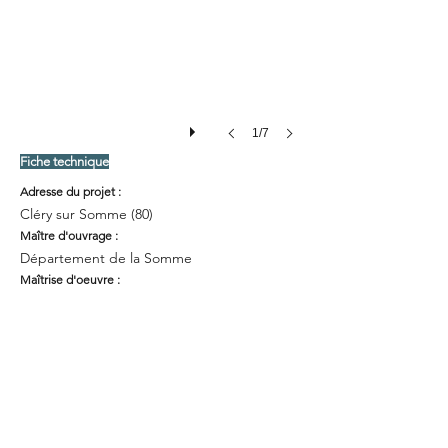
1/7
Fiche technique
Adresse
du
projet :
Cléry sur Somme (80)
Maître d'ouvrage :
Département de la Somme
Maîtrise d'oeuvre :
Atelier de Saint Georges : architecte DPLG
mandataire
Type de mission :
Mission complète loi MOP
Coût de la réalisation :
300 000 € H.T
Date de réalisation :